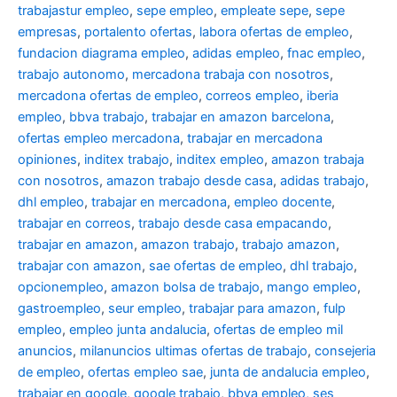
trabajastur empleo
,
sepe empleo
,
empleate sepe
,
sepe
empresas
,
portalento ofertas
,
labora ofertas de empleo
,
fundacion diagrama empleo
,
adidas empleo
,
fnac empleo
,
trabajo autonomo
,
mercadona trabaja con nosotros
,
mercadona ofertas de empleo
,
correos empleo
,
iberia
empleo
,
bbva trabajo
,
trabajar en amazon barcelona
,
ofertas empleo mercadona
,
trabajar en mercadona
opiniones
,
inditex trabajo
,
inditex empleo
,
amazon trabaja
con nosotros
,
amazon trabajo desde casa
,
adidas trabajo
,
dhl empleo
,
trabajar en mercadona
,
empleo docente
,
trabajar en correos
,
trabajo desde casa empacando
,
trabajar en amazon
,
amazon trabajo
,
trabajo amazon
,
trabajar con amazon
,
sae ofertas de empleo
,
dhl trabajo
,
opcionempleo
,
amazon bolsa de trabajo
,
mango empleo
,
gastroempleo
,
seur empleo
,
trabajar para amazon
,
fulp
empleo
,
empleo junta andalucia
,
ofertas de empleo mil
anuncios
,
milanuncios ultimas ofertas de trabajo
,
consejeria
de empleo
,
ofertas empleo sae
,
junta de andalucia empleo
,
trabajar en google
,
google trabajo
,
bbva empleo, ses