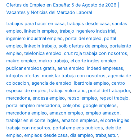
Ofertas de Empleo en España: 5 de Agosto de 2026 |
Vacantes y Noticias del Mercado Laboral
trabajos para hacer en casa
,
trabajos desde casa
,
sanitas
empleo
,
linkedin empleo
,
trabajo ingeniero industrial
,
ingeniero industrial empleo
,
portal del empleo
,
portal
empleo
,
linkedin trabajo
,
soib ofertas de empleo
,
portalento
empleo
,
telefonica empleo
,
cruz roja trabaja con nosotros
,
makro empleo
,
makro trabajo
,
el corte ingles empleo
,
publicar empleos gratis
,
aena empleo
,
indeed empresas
,
infojobs ofertas
,
movistar trabaja con nosotros
,
agencia de
colocacion
,
agencia de empleo
,
iberdrola empleo
,
centro
especial de empleo
,
trabajo voluntario
,
portal del trabajador
,
mercadona
,
endesa empleo
,
repsol empleo
,
repsol trabajo
,
portal empleo mercadona
,
colejobs
,
google empleos
,
mercadona empleo
,
amazon empleo
,
empleo amazon
,
trabajar en el corte ingles
,
amazon empleos
,
el corte ingles
trabaja con nosotros
,
portal empleos publicos
,
deloitte
empleo
,
empleos desde casa
,
dia empleo
,
trabajastur
,