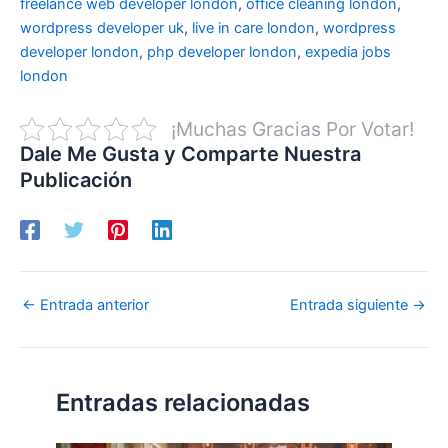
freelance web developer london
,
office cleaning london
,
wordpress developer uk
,
live in care london
,
wordpress
developer london
,
php developer london
,
expedia jobs
london
¡Muchas Gracias Por Votar!
Dale Me Gusta y Comparte Nuestra
Publicación
←
Entrada anterior
Entrada siguiente
→
Entradas relacionadas