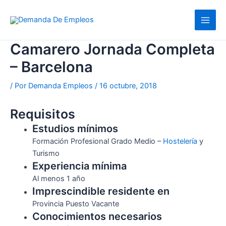
Ir
al
contenido
Camarero Jornada Completa
– Barcelona
/ Por
Demanda Empleos
/
16 octubre, 2018
Requisitos
Estudios mínimos
Formación Profesional Grado Medio –
Hostelería
y
Turismo
Experiencia mínima
Al menos 1 año
Imprescindible residente en
Provincia Puesto Vacante
Conocimientos necesarios