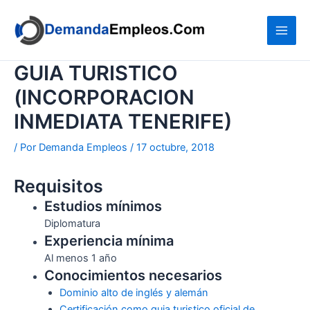
Ir
al
contenido
GUIA TURISTICO
(INCORPORACION
INMEDIATA TENERIFE)
/ Por
Demanda Empleos
/
17 octubre, 2018
Requisitos
Estudios mínimos
Diplomatura
Experiencia mínima
Al menos 1 año
Conocimientos necesarios
Dominio alto de inglés y alemán
Certificación como guia turistico oficial de