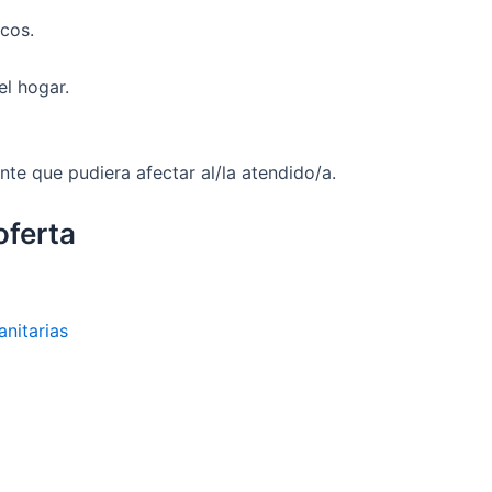
icos.
l hogar.
ente que pudiera afectar al/la atendido/a.
oferta
anitarias