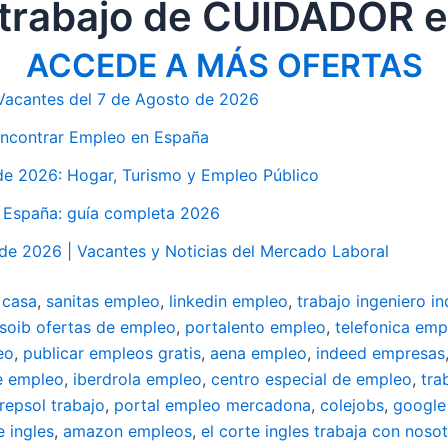
 trabajo de CUIDADOR 
ACCEDE A MÁS OFERTAS
Vacantes del 7 de Agosto de 2026
 Encontrar Empleo en España
e 2026: Hogar, Turismo y Empleo Público
n España: guía completa 2026
de 2026 | Vacantes y Noticias del Mercado Laboral
 casa
,
sanitas empleo
,
linkedin empleo
,
trabajo ingeniero in
soib ofertas de empleo
,
portalento empleo
,
telefonica emp
eo
,
publicar empleos gratis
,
aena empleo
,
indeed empresas
e empleo
,
iberdrola empleo
,
centro especial de empleo
,
tra
repsol trabajo
,
portal empleo mercadona
,
colejobs
,
google
e ingles
,
amazon empleos
,
el corte ingles trabaja con noso