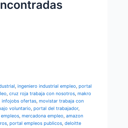
encontradas
dustrial
,
ingeniero industrial empleo
,
portal
leo
,
cruz roja trabaja con nosotros
,
makro
,
infojobs ofertas
,
movistar trabaja con
bajo voluntario
,
portal del trabajador
,
 empleos
,
mercadona empleo
,
amazon
tros
,
portal empleos publicos
,
deloitte