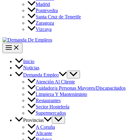
Madrid
Pontevedra
Santa Cruz de Tenerife
Zaragoza
Vizcaya
Inicio
Noticias
Demanda Empleo
Atención Al Cliente
Cuidador/a Personas Mayores/Discapacitados
Limpieza Y Manteniminto
Restaurantes
Sector Hostelería
Supermercados
Provincias
A Coruña
Alicante
Badajoz