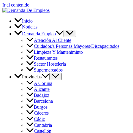
Ir al contenido
Inicio
Noticias
Demanda Empleo
Atención Al Cliente
Cuidador/a Personas Mayores/Discapacitados
Limpieza Y Manteniminto
Restaurantes
Sector Hostelería
Supermercados
Provincias
A Coruña
Alicante
Badajoz
Barcelona
Burgos
Cáceres
Cádiz
Cantabria
Castellón