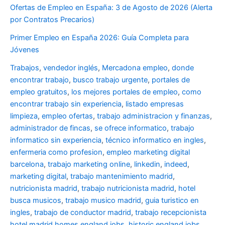
Ofertas de Empleo en España: 3 de Agosto de 2026 (Alerta
por Contratos Precarios)
Primer Empleo en España 2026: Guía Completa para
Jóvenes
Trabajos
,
vendedor inglés
,
Mercadona empleo
,
donde
encontrar trabajo
,
busco trabajo urgente
,
portales de
empleo gratuitos
,
los mejores portales de empleo
,
como
encontrar trabajo sin experiencia
,
listado empresas
limpieza
,
empleo ofertas
,
trabajo administracion y finanzas
,
administrador de fincas
,
se ofrece informatico
,
trabajo
informatico sin experiencia
,
técnico informatico en ingles
,
enfermeria como profesion
,
empleo marketing digital
barcelona
,
trabajo marketing online
,
linkedin
,
indeed
,
marketing digital
,
trabajo mantenimiento madrid
,
nutricionista madrid
,
trabajo nutricionista madrid
,
hotel
busca musicos
,
trabajo musico madrid
,
guia turistico en
ingles
,
trabajo de conductor madrid
,
trabajo recepcionista
hotel madrid
homes england jobs
,
historic england jobs
,