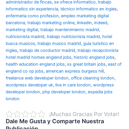
administrador de fincas
,
se ofrece informatico
,
trabajo
informatico sin experiencia
,
técnico informatico en ingles
,
enfermeria como profesion
,
empleo marketing digital
barcelona
,
trabajo marketing online
,
linkedin
,
indeed
,
marketing digital
,
trabajo mantenimiento madrid
,
nutricionista madrid
,
trabajo nutricionista madrid
,
hotel
busca musicos
,
trabajo musico madrid
,
guia turistico en
ingles
,
trabajo de conductor madrid
,
trabajo recepcionista
hotel madrid
homes england jobs
,
historic england jobs
,
health education england jobs
,
ss great britain jobs
,
east of
england co op jobs
,
american express burgess hill
,
freelance web developer london
,
office cleaning london
,
wordpress developer uk
,
live in care london
,
wordpress
developer london
,
php developer london
,
expedia jobs
london
¡Muchas Gracias Por Votar!
Dale Me Gusta y Comparte Nuestra
Publicación