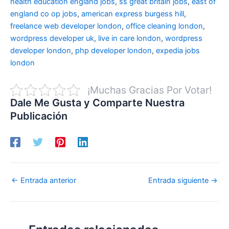
health education england jobs
,
ss great britain jobs
,
east of
england co op jobs
,
american express burgess hill
,
freelance web developer london
,
office cleaning london
,
wordpress developer uk
,
live in care london
,
wordpress
developer london
,
php developer london
,
expedia jobs
london
¡Muchas Gracias Por Votar!
Dale Me Gusta y Comparte Nuestra
Publicación
←
Entrada anterior
Entrada siguiente
→