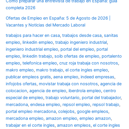
Cómo preparar una entrevista de trabajo en España: guía
completa 2026
Ofertas de Empleo en España: 5 de Agosto de 2026 |
Vacantes y Noticias del Mercado Laboral
trabajos para hacer en casa
,
trabajos desde casa
,
sanitas
empleo
,
linkedin empleo
,
trabajo ingeniero industrial
,
ingeniero industrial empleo
,
portal del empleo
,
portal
empleo
,
linkedin trabajo
,
soib ofertas de empleo
,
portalento
empleo
,
telefonica empleo
,
cruz roja trabaja con nosotros
,
makro empleo
,
makro trabajo
,
el corte ingles empleo
,
publicar empleos gratis
,
aena empleo
,
indeed empresas
,
infojobs ofertas
,
movistar trabaja con nosotros
,
agencia de
colocacion
,
agencia de empleo
,
iberdrola empleo
,
centro
especial de empleo
,
trabajo voluntario
,
portal del trabajador
,
mercadona
,
endesa empleo
,
repsol empleo
,
repsol trabajo
,
portal empleo mercadona
,
colejobs
,
google empleos
,
mercadona empleo
,
amazon empleo
,
empleo amazon
,
trabajar en el corte ingles
,
amazon empleos
,
el corte ingles