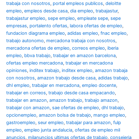
trabaja con nosotros
,
portal empleos publicos
,
deloitte
empleo
,
empleos desde casa
,
dia empleo
,
trabajastur
,
trabajastur empleo
,
sepe empleo
,
empleate sepe
,
sepe
empresas
,
portalento ofertas
,
labora ofertas de empleo
,
fundacion diagrama empleo
,
adidas empleo
,
fnac empleo
,
trabajo autonomo
,
mercadona trabaja con nosotros
,
mercadona ofertas de empleo
,
correos empleo
,
iberia
empleo
,
bbva trabajo
,
trabajar en amazon barcelona
,
ofertas empleo mercadona
,
trabajar en mercadona
opiniones
,
inditex trabajo
,
inditex empleo
,
amazon trabaja
con nosotros
,
amazon trabajo desde casa
,
adidas trabajo
,
dhl empleo
,
trabajar en mercadona
,
empleo docente
,
trabajar en correos
,
trabajo desde casa empacando
,
trabajar en amazon
,
amazon trabajo
,
trabajo amazon
,
trabajar con amazon
,
sae ofertas de empleo
,
dhl trabajo
,
opcionempleo
,
amazon bolsa de trabajo
,
mango empleo
,
gastroempleo
,
seur empleo
,
trabajar para amazon
,
fulp
empleo
,
empleo junta andalucia
,
ofertas de empleo mil
anuncios
,
milanuncios ultimas ofertas de trabajo
,
consejeria