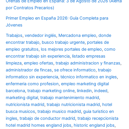
Ofertas de Empleo en España: 3 de Agosto de 2026 (Alerta
por Contratos Precarios)
Primer Empleo en España 2026: Guía Completa para
Jóvenes
Trabajos
,
vendedor inglés
,
Mercadona empleo
,
donde
encontrar trabajo
,
busco trabajo urgente
,
portales de
empleo gratuitos
,
los mejores portales de empleo
,
como
encontrar trabajo sin experiencia
,
listado empresas
limpieza
,
empleo ofertas
,
trabajo administracion y finanzas
,
administrador de fincas
,
se ofrece informatico
,
trabajo
informatico sin experiencia
,
técnico informatico en ingles
,
enfermeria como profesion
,
empleo marketing digital
barcelona
,
trabajo marketing online
,
linkedin
,
indeed
,
marketing digital
,
trabajo mantenimiento madrid
,
nutricionista madrid
,
trabajo nutricionista madrid
,
hotel
busca musicos
,
trabajo musico madrid
,
guia turistico en
ingles
,
trabajo de conductor madrid
,
trabajo recepcionista
hotel madrid
homes england jobs
,
historic england jobs
,