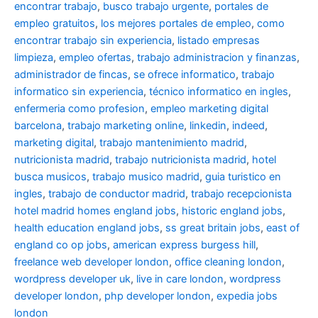
encontrar trabajo
,
busco trabajo urgente
,
portales de
empleo gratuitos
,
los mejores portales de empleo
,
como
encontrar trabajo sin experiencia
,
listado empresas
limpieza
,
empleo ofertas
,
trabajo administracion y finanzas
,
administrador de fincas
,
se ofrece informatico
,
trabajo
informatico sin experiencia
,
técnico informatico en ingles
,
enfermeria como profesion
,
empleo marketing digital
barcelona
,
trabajo marketing online
,
linkedin
,
indeed
,
marketing digital
,
trabajo mantenimiento madrid
,
nutricionista madrid
,
trabajo nutricionista madrid
,
hotel
busca musicos
,
trabajo musico madrid
,
guia turistico en
ingles
,
trabajo de conductor madrid
,
trabajo recepcionista
hotel madrid
homes england jobs
,
historic england jobs
,
health education england jobs
,
ss great britain jobs
,
east of
england co op jobs
,
american express burgess hill
,
freelance web developer london
,
office cleaning london
,
wordpress developer uk
,
live in care london
,
wordpress
developer london
,
php developer london
,
expedia jobs
london