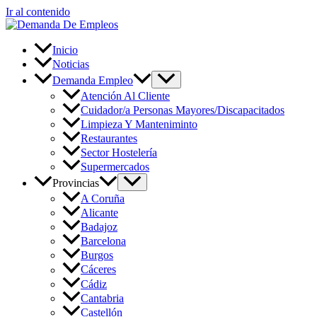
Ir al contenido
Inicio
Noticias
Demanda Empleo
Atención Al Cliente
Cuidador/a Personas Mayores/Discapacitados
Limpieza Y Manteniminto
Restaurantes
Sector Hostelería
Supermercados
Provincias
A Coruña
Alicante
Badajoz
Barcelona
Burgos
Cáceres
Cádiz
Cantabria
Castellón