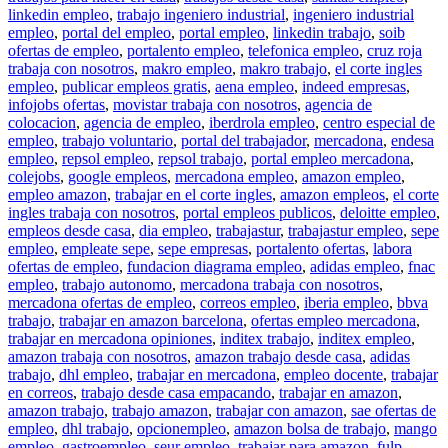
linkedin empleo
,
trabajo ingeniero industrial
,
ingeniero industrial
empleo
,
portal del empleo
,
portal empleo
,
linkedin trabajo
,
soib
ofertas de empleo
,
portalento empleo
,
telefonica empleo
,
cruz roja
trabaja con nosotros
,
makro empleo
,
makro trabajo
,
el corte ingles
empleo
,
publicar empleos gratis
,
aena empleo
,
indeed empresas
,
infojobs ofertas
,
movistar trabaja con nosotros
,
agencia de
colocacion
,
agencia de empleo
,
iberdrola empleo
,
centro especial de
empleo
,
trabajo voluntario
,
portal del trabajador
,
mercadona
,
endesa
empleo
,
repsol empleo
,
repsol trabajo
,
portal empleo mercadona
,
colejobs
,
google empleos
,
mercadona empleo
,
amazon empleo
,
empleo amazon
,
trabajar en el corte ingles
,
amazon empleos
,
el corte
ingles trabaja con nosotros
,
portal empleos publicos
,
deloitte empleo
,
empleos desde casa
,
dia empleo
,
trabajastur
,
trabajastur empleo
,
sepe
empleo
,
empleate sepe
,
sepe empresas
,
portalento ofertas
,
labora
ofertas de empleo
,
fundacion diagrama empleo
,
adidas empleo
,
fnac
empleo
,
trabajo autonomo
,
mercadona trabaja con nosotros
,
mercadona ofertas de empleo
,
correos empleo
,
iberia empleo
,
bbva
trabajo
,
trabajar en amazon barcelona
,
ofertas empleo mercadona
,
trabajar en mercadona opiniones
,
inditex trabajo
,
inditex empleo
,
amazon trabaja con nosotros
,
amazon trabajo desde casa
,
adidas
trabajo
,
dhl empleo
,
trabajar en mercadona
,
empleo docente
,
trabajar
en correos
,
trabajo desde casa empacando
,
trabajar en amazon
,
amazon trabajo
,
trabajo amazon
,
trabajar con amazon
,
sae ofertas de
empleo
,
dhl trabajo
,
opcionempleo
,
amazon bolsa de trabajo
,
mango
empleo
,
gastroempleo
,
seur empleo
,
trabajar para amazon
,
fulp