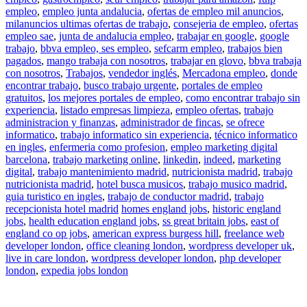
empleo
,
empleo junta andalucia
,
ofertas de empleo mil anuncios
,
milanuncios ultimas ofertas de trabajo
,
consejeria de empleo
,
ofertas
empleo sae
,
junta de andalucia empleo
,
trabajar en google
,
google
trabajo
,
bbva empleo, ses empleo
,
sefcarm empleo
,
trabajos bien
pagados
,
mango trabaja con nosotros
,
trabajar en glovo
,
bbva trabaja
con nosotros
,
Trabajos
,
vendedor inglés
,
Mercadona empleo
,
donde
encontrar trabajo
,
busco trabajo urgente
,
portales de empleo
gratuitos
,
los mejores portales de empleo
,
como encontrar trabajo sin
experiencia
,
listado empresas limpieza
,
empleo ofertas
,
trabajo
administracion y finanzas
,
administrador de fincas
,
se ofrece
informatico
,
trabajo informatico sin experiencia
,
técnico informatico
en ingles
,
enfermeria como profesion
,
empleo marketing digital
barcelona
,
trabajo marketing online
,
linkedin
,
indeed
,
marketing
digital
,
trabajo mantenimiento madrid
,
nutricionista madrid
,
trabajo
nutricionista madrid
,
hotel busca musicos
,
trabajo musico madrid
,
guia turistico en ingles
,
trabajo de conductor madrid
,
trabajo
recepcionista hotel madrid
homes england jobs
,
historic england
jobs
,
health education england jobs
,
ss great britain jobs
,
east of
england co op jobs
,
american express burgess hill
,
freelance web
developer london
,
office cleaning london
,
wordpress developer uk
,
live in care london
,
wordpress developer london
,
php developer
london
,
expedia jobs london