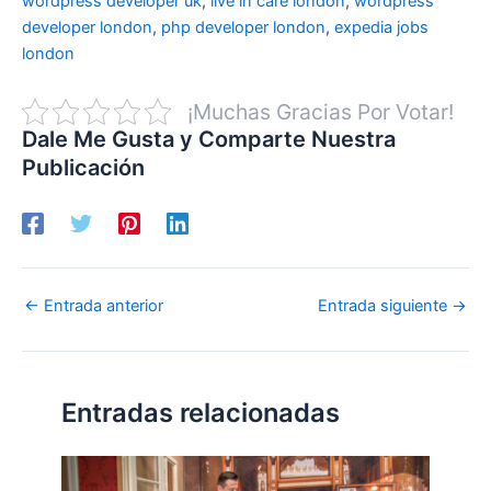
wordpress developer uk
,
live in care london
,
wordpress
developer london
,
php developer london
,
expedia jobs
london
¡Muchas Gracias Por Votar!
Dale Me Gusta y Comparte Nuestra
Publicación
←
Entrada anterior
Entrada siguiente
→
Entradas relacionadas