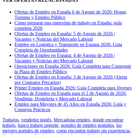
VER OFERTAS RELACIONADAS
Ofertas de Empleo en España 6 de Agosto de 2026: Hogar,
Turismo y Empleo Público
Cómo preparar una entrevista de trabajo en España: guía
completa 2026
Ofertas de Empleo en España: 5 de Agosto de 2026 |
Vacantes y Noticias del Mercado Laboral
Empleo en Logistica y Transporte en Espana 2026: Guia
Completa de Oportunidades
Ofertas de Empleo en Espana: 4 de Agosto de 2026 |
Vacantes y Noticias del Mercado Laboral
Oposiciones en España 2026: Guía Completa para Conseguir
tu Plaza de Empleo Público
Ofertas de Empleo en España: 3 de Agosto de 2026 (Alerta
por Contratos Precarios)
Primer Empleo en España 2026: Guía Completa para Jóvenes
Ofertas de Empleo en España para el 2 de Agosto de 2026:
Vendimia, Hostelería y Mercado Laboral
Empleo para Mayores de 45 Años en España 2026: Guía y
Consejos Prácticos
Trabajos
,
vendedor inglés
,
Mercadona empleo
,
donde encontrar
trabajo
,
busco trabajo urgente
,
portales de empleo gratuitos
,
los
mejores portales de empleo
,
como encontrar trabajo sin experiencia
,