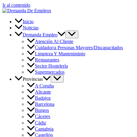
Ir al contenido
Inicio
Noticias
Demanda Empleo
Atención Al Cliente
Cuidador/a Personas Mayores/Discapacitados
Limpieza Y Manteniminto
Restaurantes
Sector Hostelería
Supermercados
Provincias
A Coruña
Alicante
Badajoz
Barcelona
Burgos
Cáceres
Cádiz
Cantabria
Castellón