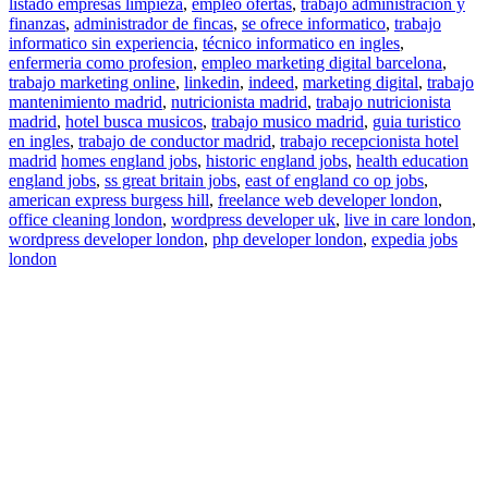
listado empresas limpieza
,
empleo ofertas
,
trabajo administracion y
finanzas
,
administrador de fincas
,
se ofrece informatico
,
trabajo
informatico sin experiencia
,
técnico informatico en ingles
,
enfermeria como profesion
,
empleo marketing digital barcelona
,
trabajo marketing online
,
linkedin
,
indeed
,
marketing digital
,
trabajo
mantenimiento madrid
,
nutricionista madrid
,
trabajo nutricionista
madrid
,
hotel busca musicos
,
trabajo musico madrid
,
guia turistico
en ingles
,
trabajo de conductor madrid
,
trabajo recepcionista hotel
madrid
homes england jobs
,
historic england jobs
,
health education
england jobs
,
ss great britain jobs
,
east of england co op jobs
,
american express burgess hill
,
freelance web developer london
,
office cleaning london
,
wordpress developer uk
,
live in care london
,
wordpress developer london
,
php developer london
,
expedia jobs
london