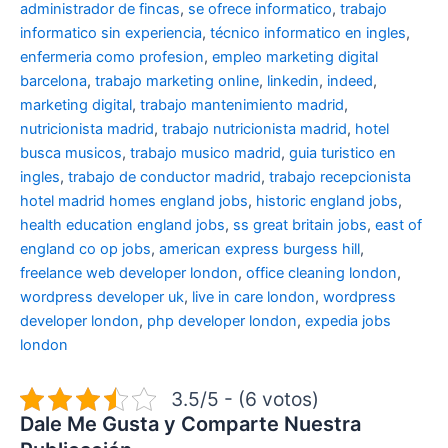
administrador de fincas
,
se ofrece informatico
,
trabajo
informatico sin experiencia
,
técnico informatico en ingles
,
enfermeria como profesion
,
empleo marketing digital
barcelona
,
trabajo marketing online
,
linkedin
,
indeed
,
marketing digital
,
trabajo mantenimiento madrid
,
nutricionista madrid
,
trabajo nutricionista madrid
,
hotel
busca musicos
,
trabajo musico madrid
,
guia turistico en
ingles
,
trabajo de conductor madrid
,
trabajo recepcionista
hotel madrid
homes england jobs
,
historic england jobs
,
health education england jobs
,
ss great britain jobs
,
east of
england co op jobs
,
american express burgess hill
,
freelance web developer london
,
office cleaning london
,
wordpress developer uk
,
live in care london
,
wordpress
developer london
,
php developer london
,
expedia jobs
london
3.5/5 - (6 votos)
Dale Me Gusta y Comparte Nuestra