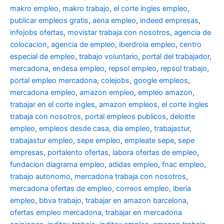
makro empleo
,
makro trabajo
,
el corte ingles empleo
,
publicar empleos gratis
,
aena empleo
,
indeed empresas
,
infojobs ofertas
,
movistar trabaja con nosotros
,
agencia de
colocacion
,
agencia de empleo
,
iberdrola empleo
,
centro
especial de empleo
,
trabajo voluntario
,
portal del trabajador
,
mercadona
,
endesa empleo
,
repsol empleo
,
repsol trabajo
,
portal empleo mercadona
,
colejobs
,
google empleos
,
mercadona empleo
,
amazon empleo
,
empleo amazon
,
trabajar en el corte ingles
,
amazon empleos
,
el corte ingles
trabaja con nosotros
,
portal empleos publicos
,
deloitte
empleo
,
empleos desde casa
,
dia empleo
,
trabajastur
,
trabajastur empleo
,
sepe empleo
,
empleate sepe
,
sepe
empresas
,
portalento ofertas
,
labora ofertas de empleo
,
fundacion diagrama empleo
,
adidas empleo
,
fnac empleo
,
trabajo autonomo
,
mercadona trabaja con nosotros
,
mercadona ofertas de empleo
,
correos empleo
,
iberia
empleo
,
bbva trabajo
,
trabajar en amazon barcelona
,
ofertas empleo mercadona
,
trabajar en mercadona