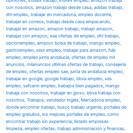
opiniones
,
inditex trabajo
,
inditex empleo
,
amazon trabaja
con nosotros
,
amazon trabajo desde casa
,
adidas trabajo
,
dhl empleo
,
trabajar en mercadona
,
empleo docente
,
trabajar en correos
,
trabajo desde casa empacando
,
trabajar en amazon
,
amazon trabajo
,
trabajo amazon
,
trabajar con amazon
,
sae ofertas de empleo
,
dhl trabajo
,
opcionempleo
,
amazon bolsa de trabajo
,
mango empleo
,
gastroempleo
,
seur empleo
,
trabajar para amazon
,
fulp
empleo
,
empleo junta andalucia
,
ofertas de empleo mil
anuncios
,
milanuncios ultimas ofertas de trabajo
,
consejeria
de empleo
,
ofertas empleo sae
,
junta de andalucia empleo
,
trabajar en google
,
google trabajo
,
bbva empleo, ses
empleo
,
sefcarm empleo
,
trabajos bien pagados
,
mango
trabaja con nosotros
,
trabajar en glovo
,
bbva trabaja con
nosotros
,
Trabajos
,
vendedor inglés
,
Mercadona empleo
,
donde encontrar trabajo
,
busco trabajo urgente
,
portales de
empleo gratuitos
,
los mejores portales de empleo
,
como
encontrar trabajo sin experiencia
,
listado empresas
limpieza
,
empleo ofertas
,
trabajo administracion y finanzas
,