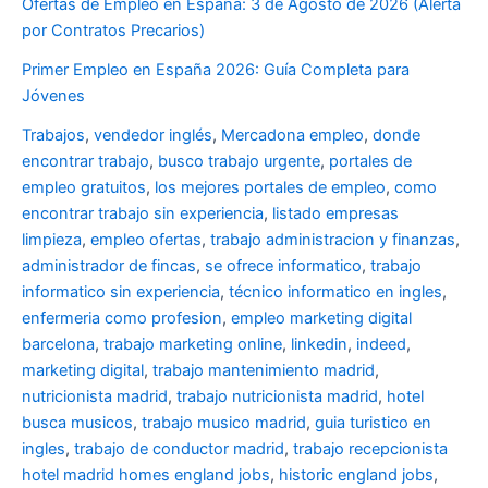
Ofertas de Empleo en España: 3 de Agosto de 2026 (Alerta
por Contratos Precarios)
Primer Empleo en España 2026: Guía Completa para
Jóvenes
Trabajos
,
vendedor inglés
,
Mercadona empleo
,
donde
encontrar trabajo
,
busco trabajo urgente
,
portales de
empleo gratuitos
,
los mejores portales de empleo
,
como
encontrar trabajo sin experiencia
,
listado empresas
limpieza
,
empleo ofertas
,
trabajo administracion y finanzas
,
administrador de fincas
,
se ofrece informatico
,
trabajo
informatico sin experiencia
,
técnico informatico en ingles
,
enfermeria como profesion
,
empleo marketing digital
barcelona
,
trabajo marketing online
,
linkedin
,
indeed
,
marketing digital
,
trabajo mantenimiento madrid
,
nutricionista madrid
,
trabajo nutricionista madrid
,
hotel
busca musicos
,
trabajo musico madrid
,
guia turistico en
ingles
,
trabajo de conductor madrid
,
trabajo recepcionista
hotel madrid
homes england jobs
,
historic england jobs
,