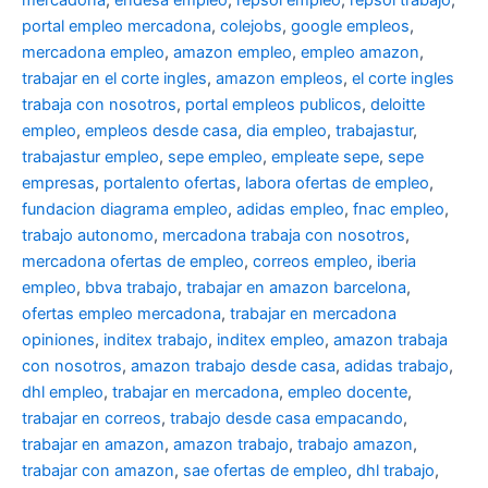
mercadona
,
endesa empleo
,
repsol empleo
,
repsol trabajo
,
portal empleo mercadona
,
colejobs
,
google empleos
,
mercadona empleo
,
amazon empleo
,
empleo amazon
,
trabajar en el corte ingles
,
amazon empleos
,
el corte ingles
trabaja con nosotros
,
portal empleos publicos
,
deloitte
empleo
,
empleos desde casa
,
dia empleo
,
trabajastur
,
trabajastur empleo
,
sepe empleo
,
empleate sepe
,
sepe
empresas
,
portalento ofertas
,
labora ofertas de empleo
,
fundacion diagrama empleo
,
adidas empleo
,
fnac empleo
,
trabajo autonomo
,
mercadona trabaja con nosotros
,
mercadona ofertas de empleo
,
correos empleo
,
iberia
empleo
,
bbva trabajo
,
trabajar en amazon barcelona
,
ofertas empleo mercadona
,
trabajar en mercadona
opiniones
,
inditex trabajo
,
inditex empleo
,
amazon trabaja
con nosotros
,
amazon trabajo desde casa
,
adidas trabajo
,
dhl empleo
,
trabajar en mercadona
,
empleo docente
,
trabajar en correos
,
trabajo desde casa empacando
,
trabajar en amazon
,
amazon trabajo
,
trabajo amazon
,
trabajar con amazon
,
sae ofertas de empleo
,
dhl trabajo
,