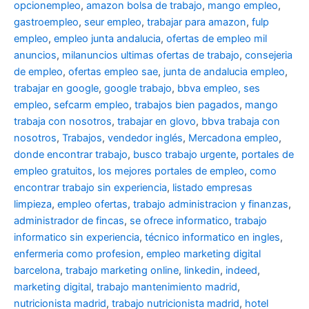
opcionempleo
,
amazon bolsa de trabajo
,
mango empleo
,
gastroempleo
,
seur empleo
,
trabajar para amazon
,
fulp
empleo
,
empleo junta andalucia
,
ofertas de empleo mil
anuncios
,
milanuncios ultimas ofertas de trabajo
,
consejeria
de empleo
,
ofertas empleo sae
,
junta de andalucia empleo
,
trabajar en google
,
google trabajo
,
bbva empleo, ses
empleo
,
sefcarm empleo
,
trabajos bien pagados
,
mango
trabaja con nosotros
,
trabajar en glovo
,
bbva trabaja con
nosotros
,
Trabajos
,
vendedor inglés
,
Mercadona empleo
,
donde encontrar trabajo
,
busco trabajo urgente
,
portales de
empleo gratuitos
,
los mejores portales de empleo
,
como
encontrar trabajo sin experiencia
,
listado empresas
limpieza
,
empleo ofertas
,
trabajo administracion y finanzas
,
administrador de fincas
,
se ofrece informatico
,
trabajo
informatico sin experiencia
,
técnico informatico en ingles
,
enfermeria como profesion
,
empleo marketing digital
barcelona
,
trabajo marketing online
,
linkedin
,
indeed
,
marketing digital
,
trabajo mantenimiento madrid
,
nutricionista madrid
,
trabajo nutricionista madrid
,
hotel