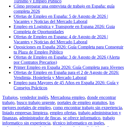
Turismo y Empleo Público
Cómo preparar una entrevista de trabajo en España: guía
completa 2026
Ofertas de Empleo en España: 5 de Agosto de 2026 |
Vacantes y Noticias del Mercado Laboral
Empleo en Logistica y Transporte en Espana 2026: Guia
Completa de Oportunidades
Ofertas de Empleo en Espana: 4 de Agosto de 2026 |
Vacantes y Noticias del Mercado Laboral
Oposiciones en España 2026: Guía Completa para Conseguir
tu Plaza de Empleo Público
Ofertas de Empleo en España: 3 de Agosto de 2026 (Alerta
por Contratos Precarios)
Primer Empleo en España 2026: Guía Completa para Jóvenes
Ofertas de Empleo en España para el 2 de Agosto de 2026:
Vendimia, Hostelería y Mercado Laboral
Empleo para Mayores de 45 Años en España 2026: Guía y
Consejos Prácticos
Trabajos
,
vendedor inglés
,
Mercadona empleo
,
donde encontrar
trabajo
,
busco trabajo urgente
,
portales de empleo gratuitos
,
los
mejores portales de empleo
,
como encontrar trabajo sin experiencia
,
listado empresas limpieza
,
empleo ofertas
,
trabajo administracion y
finanzas
,
administrador de fincas
,
se ofrece informatico
,
trabajo
informatico sin experiencia
,
técnico informatico en ingles
,