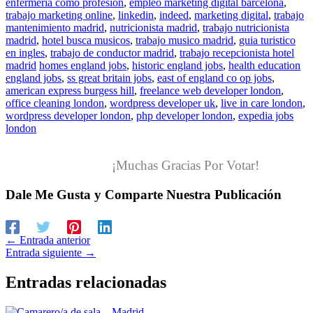
enfermeria como profesion
,
empleo marketing digital barcelona
,
trabajo marketing online
,
linkedin
,
indeed
,
marketing digital
,
trabajo
mantenimiento madrid
,
nutricionista madrid
,
trabajo nutricionista
madrid
,
hotel busca musicos
,
trabajo musico madrid
,
guia turistico
en ingles
,
trabajo de conductor madrid
,
trabajo recepcionista hotel
madrid
homes england jobs
,
historic england jobs
,
health education
england jobs
,
ss great britain jobs
,
east of england co op jobs
,
american express burgess hill
,
freelance web developer london
,
office cleaning london
,
wordpress developer uk
,
live in care london
,
wordpress developer london
,
php developer london
,
expedia jobs
london
¡Muchas Gracias Por Votar!
Dale Me Gusta y Comparte Nuestra Publicación
←
Entrada anterior
Entrada siguiente
→
Entradas relacionadas