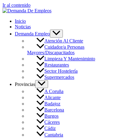
Ir al contenido
Inicio
Noticias
Demanda Empleo
Atención Al Cliente
Cuidador/a Personas
Mayores/Discapacitados
Limpieza Y Manteniminto
Restaurantes
Sector Hostelería
Supermercados
Provincias
A Coruña
Alicante
Badajoz
Barcelona
Burgos
Cáceres
Cádiz
Cantabria